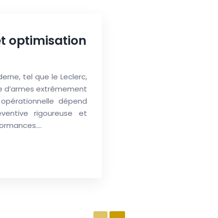
t optimisation
rne, tel que le Leclerc,
ème d’armes extrêmement
 opérationnelle dépend
ventive rigoureuse et
formances….