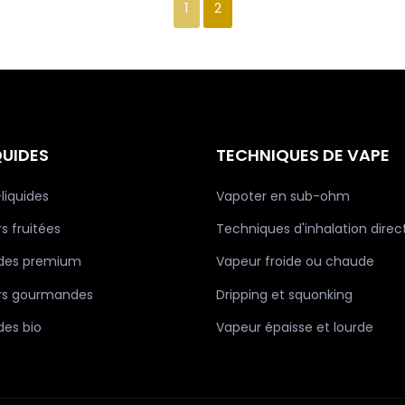
1
2
QUIDES
TECHNIQUES DE VAPE
-liquides
Vapoter en sub-ohm
s fruitées
Techniques d'inhalation direc
ides premium
Vapeur froide ou chaude
rs gourmandes
Dripping et squonking
des bio
Vapeur épaisse et lourde